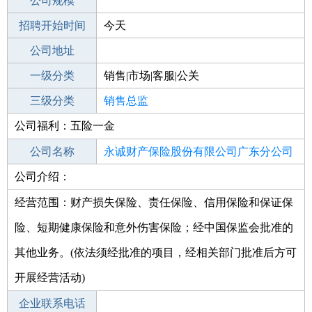
工作地点
公司规模
招聘开始时间
公司电话
今天
招聘结束时间
公司地址
2022-03-06
一级分类
销售|市场|客服|公关
二级分类
三级分类
销售
销售总监
公司福利：五险一金
其他行业
公司名称
永诚财产保险股份有限公司广东分公司
公司介绍：
公司类型
佛山中心支公司
分公司
经营范围：财产损失保险、责任保险、信用保险和保证保
险、短期健康保险和意外伤害保险；经中国保监会批准的
其他业务。(依法须经批准的项目，经相关部门批准后方可
开展经营活动)
企业联系电话