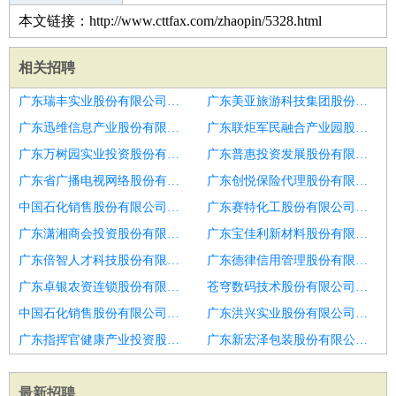
本文链接：http://www.cttfax.com/zhaopin/5328.html
相关招聘
广东瑞丰实业股份有限公司招聘行业销售总监
广东美亚旅游科技集团股份有限公司深圳分公司招聘区域销售总监
广东迅维信息产业股份有限公司深圳宝安分公司招聘区域销售总监
广东联炬军民融合产业园股份有限公司招聘销售总监
广东万树园实业投资股份有限公司招聘销售总监
广东普惠投资发展股份有限公司招聘区域销售总监
广东省广播电视网络股份有限公司东莞长安分公司招聘区域销售总监
广东创悦保险代理股份有限公司惠州博罗营业部招聘区域销售总监
中国石化销售股份有限公司广东深圳观澜加油站招聘销售总监
广东赛特化工股份有限公司招聘月十销售总监销售经理
广东潇湘商会投资股份有限公司招聘商用车销售总监
广东宝佳利新材料股份有限公司招聘销售总监
广东倍智人才科技股份有限公司招聘销售总监
广东德律信用管理股份有限公司荆州分公司招聘销售总监
广东卓银农资连锁股份有限公司高桥门市部招聘区域销售总监
苍穹数码技术股份有限公司广东分公司招聘销售总监
中国石化销售股份有限公司广东湛江硇洲码头加油站招聘区域销售总监
广东洪兴实业股份有限公司招聘销售总监助理
广东指挥官健康产业投资股份有限公司招聘销售总监
广东新宏泽包装股份有限公司招聘惠州销售总监
最新招聘