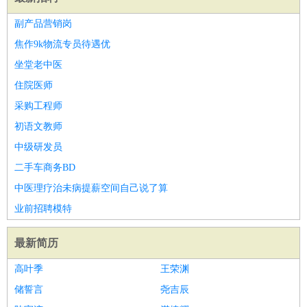
副产品营销岗
焦作9k物流专员待遇优
坐堂老中医
住院医师
采购工程师
初语文教师
中级研发员
二手车商务BD
中医理疗治未病提薪空间自己说了算
业前招聘模特
最新简历
高叶季
王荣渊
储誓言
尧吉辰