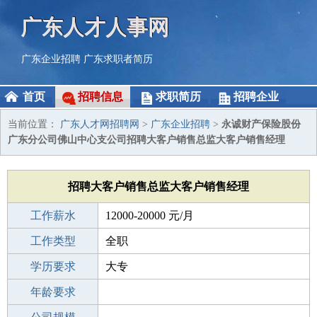
广东人才人事网
广东企业招聘
广东求职者简历
首页
招聘信息
求职简历
招聘企业
当前位置：
广东人才网招聘网
>
广东企业招聘
>
永诚财产保险股份
广东分公司佛山中心支公司招聘大客户销售总监大客户销售经理
招聘大客户销售总监大客户销售经理
工作薪水
12000-20000 元/月
招聘人数
工作类型
1人
全职
性别要求
学历要求
-
大专
工作经验
年龄要求
3-5年