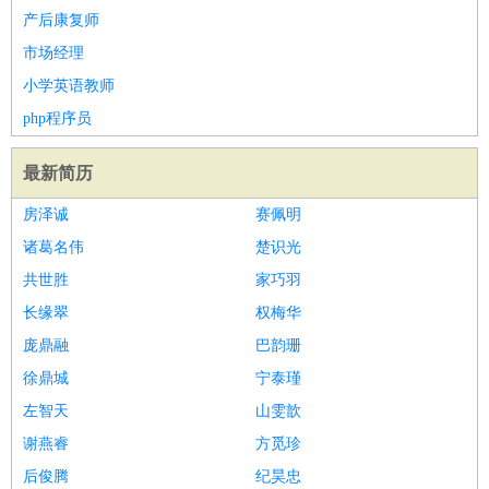
产后康复师
市场经理
小学英语教师
php程序员
最新简历
房泽诚
赛佩明
诸葛名伟
楚识光
共世胜
家巧羽
长缘翠
权梅华
庞鼎融
巴韵珊
徐鼎城
宁泰瑾
左智天
山雯歆
谢燕睿
方觅珍
后俊腾
纪昊忠