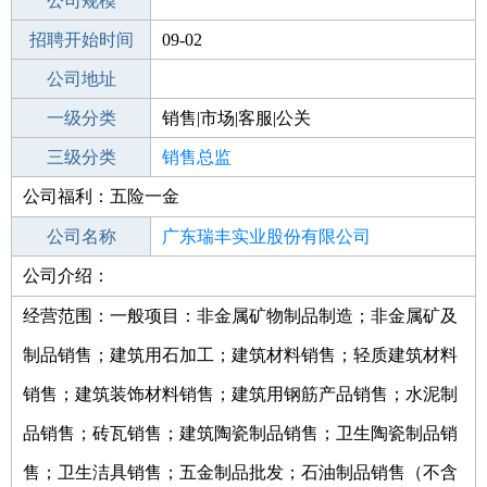
工作地点
公司规模
招聘开始时间
公司电话
09-02
招聘结束时间
公司地址
2021-10-17
一级分类
销售|市场|客服|公关
二级分类
三级分类
销售
销售总监
公司福利：五险一金
其他行业
公司名称
广东瑞丰实业股份有限公司
公司介绍：
公司类型
股份有限公司(非上市、自然人投资或控
股)
经营范围：一般项目：非金属矿物制品制造；非金属矿及
制品销售；建筑用石加工；建筑材料销售；轻质建筑材料
销售；建筑装饰材料销售；建筑用钢筋产品销售；水泥制
品销售；砖瓦销售；建筑陶瓷制品销售；卫生陶瓷制品销
售；卫生洁具销售；五金制品批发；石油制品销售（不含