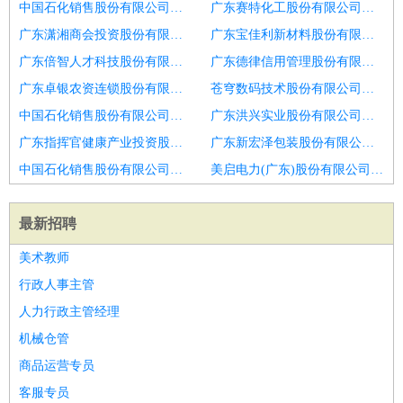
中国石化销售股份有限公司广东深圳观澜加油站招聘销售总监
广东赛特化工股份有限公司招聘月十销售总监销售经理
广东潇湘商会投资股份有限公司招聘商用车销售总监
广东宝佳利新材料股份有限公司招聘销售总监
广东倍智人才科技股份有限公司招聘销售总监
广东德律信用管理股份有限公司荆州分公司招聘销售总监
广东卓银农资连锁股份有限公司高桥门市部招聘区域销售总监
苍穹数码技术股份有限公司广东分公司招聘销售总监
中国石化销售股份有限公司广东湛江硇洲码头加油站招聘区域销售总监
广东洪兴实业股份有限公司招聘销售总监助理
广东指挥官健康产业投资股份有限公司招聘销售总监
广东新宏泽包装股份有限公司招聘惠州销售总监
中国石化销售股份有限公司广东广州广园东三加油站招聘销售总监
美启电力(广东)股份有限公司招聘市政工程大区销售总监
最新招聘
美术教师
行政人事主管
人力行政主管经理
机械仓管
商品运营专员
客服专员