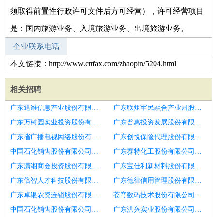
须取得前置性行政许可文件后方可经营），许可经营项目
是：国内旅游业务、入境旅游业务、出境旅游业务。
企业联系电话
本文链接：http://www.cttfax.com/zhaopin/5204.html
相关招聘
广东迅维信息产业股份有限公司深圳宝安分公司招聘区域销售总监
广东联炬军民融合产业园股份有限公司招聘销售总监
广东万树园实业投资股份有限公司招聘销售总监
广东普惠投资发展股份有限公司招聘区域销售总监
广东省广播电视网络股份有限公司东莞长安分公司招聘区域销售总监
广东创悦保险代理股份有限公司惠州博罗营业部招聘区域销售总监
中国石化销售股份有限公司广东深圳观澜加油站招聘销售总监
广东赛特化工股份有限公司招聘月十销售总监销售经理
广东潇湘商会投资股份有限公司招聘商用车销售总监
广东宝佳利新材料股份有限公司招聘销售总监
广东倍智人才科技股份有限公司招聘销售总监
广东德律信用管理股份有限公司荆州分公司招聘销售总监
广东卓银农资连锁股份有限公司高桥门市部招聘区域销售总监
苍穹数码技术股份有限公司广东分公司招聘销售总监
中国石化销售股份有限公司广东湛江硇洲码头加油站招聘区域销售总监
广东洪兴实业股份有限公司招聘销售总监助理