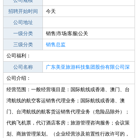
工作地点
公司规模
招聘开始时间
公司电话
今天
招聘结束时间
公司地址
2021-10-15
一级分类
销售|市场|客服|公关
二级分类
三级分类
销售
销售总监
公司福利：
其他行业
公司名称
广东美亚旅游科技集团股份有限公司深
公司介绍：
公司类型
圳分公司
股份有限公司(非上市、自然人投资或控
股)
经营范围：一般经营项目是：国际航线或香港、澳门、台
湾航线的航空客运销售代理业务；国际航线或香港、澳
门、台湾航线的航客货运销售代理业务（危险品除外）；
代购飞机票，代订酒店客房；旅游管理咨询服务；会议策
划、商旅管理策划。（企业经营涉及前置性行政许可的，