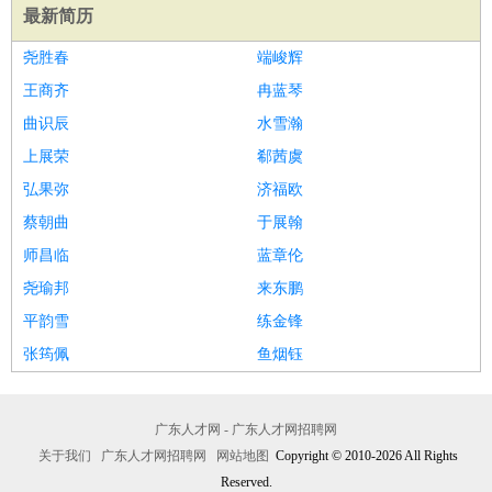
最新简历
尧胜春
端峻辉
王商齐
冉蓝琴
曲识辰
水雪瀚
上展荣
郗茜虞
弘果弥
济福欧
蔡朝曲
于展翰
师昌临
蓝章伦
尧瑜邦
来东鹏
平韵雪
练金锋
张筠佩
鱼烟钰
广东人才网 - 广东人才网招聘网
关于我们
广东人才网招聘网
网站地图
Copyright © 2010-2026 All Rights
Reserved.