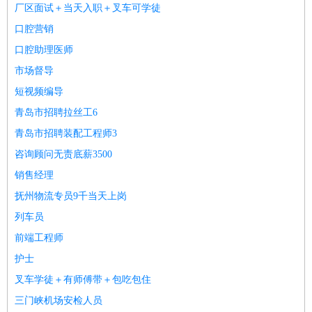
师
茶艺师
迎宾
厂区面试＋当天入职＋叉车可学徒
酒店/旅游
：
酒店前台
酒店服务员
行李员
大堂经理
酒店管理
酒店管
口腔营销
家
导游
旅游顾问
签证专员
订票员
试睡师
口腔助理医师
超市/销售
：
促销导购
营业员
收银员
理货员
食品加工
品类管理
店长
市场督导
美容/美发
：
发型师
美容师
化妆师
美甲师
美发助理
洗头工
美体师
短视频编导
美容顾问
美容助理
美容店长
宠物美容
青岛市招聘拉丝工6
保健/按摩
：
按摩师
针灸推拿
足疗师
搓澡工
盲人按摩
青岛市招聘装配工程师3
娱乐/影视
：
礼仪
调酒师
摄影师
主持人
配音员
后期制作
场务
群众
咨询顾问无责底薪3500
演员
音效师
灯光师
编剧
主播
销售经理
技术开发
：
程序员
网页设计
技术专员
软件工程师
测试工程师
运维
抚州物流专员9千当天上岗
工程师
技术支持
硬件工程师
系统工程师
通信工程师
数
列车员
据工程师
前端工程师
APP开发
算法工程师
前端工程师
产品管理
：
产品经理
产品运营
产品助理
项目经理
高级产品经理
产
护士
品实习生
SEO
叉车学徒＋有师傅带＋包吃包住
电子/电气
：
无线电
电路工程
自动化
电子维修
产品工艺
三门峡机场安检人员
家政/安保
：
保洁
保姆
保安
月嫂
钟点工
洗衣工
护工
育婴师
送水工