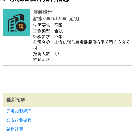
公关
：
公关员
公关经理
媒介专员
媒介经理
会展专员
技工/工人
：
普工
电工
木工
钳工
焊工
钣金工
锅炉工
油漆工
缝纫工
服装设计
维修工
水暖工
车工
叉车工
手机维修
电梯工
操作工
包
薪水:8000-12000 元/月
学历要求：不限
装工
水泥工
钢筋工
纺织工
管道工
样衣工
装卸工
工作类型：全职
生产/研发
：
质量管理
生产组长
车间主任
工艺设计
生产总监
高级工
经验要求：不限
公司名称：上海信联信息发展股份有限公司广东分公
程师
司
机械/仪表
：
机械工程
仪器仪表
机电
版图设计
招聘人数：1人
性别要求：--
司机
：
商务司机
客车司机
货车司机
出租车司机
班车司机
驾校
教练
带车司机
地铁司机
高铁司机
小车司机
快车司机
专
车司机
物流/仓储
：
快递员
仓库管理
搬运工
物流专员
物流经理
调度员
贸易/采购
：
外贸专员
外贸经理
采购员
采购经理
商务专员
报关员
买
最新招聘
手
开发加盟经理
保险/理赔
：
保险推销
保险顾问
核保理赔
保险经纪人
保险精算师
契
公安行业销售
约管理
保险内勤
餐饮类
：
厨师
服务员
传菜员
面点师
洗碗工
后厨
杂工
学徒
咖啡
销售经理