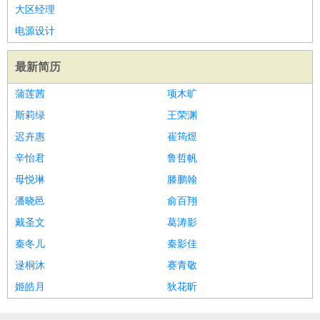
大区经理
家庭管家
电源设计
物业管理
：
物业维修
物业管理
物业招商
物业经理
淘宝/网店
：
淘宝客服
淘宝美工
淘宝店长
淘宝推广
淘宝装修
淘宝策
最新简历
划
淘宝模特
蒲莲茜
项木旷
财务/会计
：
会计
财务
出纳
审计
税务
财务分析
成本管理
教育/培训
斯莉绿
：
教师
家教
幼教
教学管理
王荣渊
学术研究
培训策划
课程顾问
银行/证券
：
理财顾问
证券分析
银行柜员
拍卖师
操盘手
银行经理
信
迟卉惠
崔筠煜
贷管理
辛怡君
鲁哲帆
律师/法务
：
律师
律师助理
法务专员
专利顾问
合同管理
母悦琳
滕鹏翰
广告/咨询
：
文案
广告制作
咨询顾问
创意总监
广告策划
会展策划
婚
潘晓邑
俞百翔
礼策划
媒介策划
咨询经理
客户主管
摄影师
戴圣文
葛涛影
美术/设计
：
服装设计
平面设计
美编
家具设计
美术老师
室内设计
包
秦冬儿
秦影佳
装设计
动画设计
珠宝设计
店面设计
UI设计
逯桐沐
赛青敬
编辑/出版
：
编辑
记者
出版
发行
专栏作家
排版设计
姬皓月
狄花昕
翻译/语言
：
英语翻译
日语翻译
俄语翻译
韩语翻译
法语翻译
德语翻
译
小语种