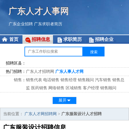
广东人才人事网
广东企业招聘
广东求职者简历
首页
招聘信息
求职简历
招聘企业
招聘区县：
热门招聘：
广东人才招聘网
广东人事人才网
销售
：
销售代表
电话销售
销售经理
销售顾问
汽车销售
销售总
监
医药销售
网络销售
区域销售
客户经理
销售顾问
市场
：
市场专员
市场经理
市场拓展
市场调研
市场策划
策划经
展开
理
客服
：
客服专员
电话客服
客服经理
售后服务
客户关系
客服总
当前位置：
广东人才网招聘网
>
广东服装设计人才招聘
监
广东服装设计招聘信息