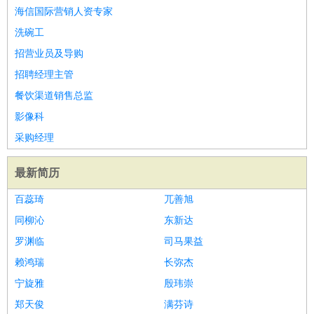
海信国际营销人资专家
洗碗工
招营业员及导购
招聘经理主管
餐饮渠道销售总监
影像科
采购经理
最新简历
百蕊琦
兀善旭
同柳沁
东新达
罗渊临
司马果益
赖鸿瑞
长弥杰
宁旋雅
殷玮崇
郑天俊
满芬诗