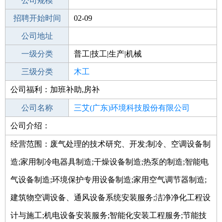
工作地点
公司规模
招聘开始时间
公司电话
02-09
招聘结束时间
公司地址
2022-02-15
一级分类
普工|技工|生产|机械
二级分类
三级分类
普工/技工
木工
公司福利：加班补助,房补
其他行业
个体工商户
公司名称
三艾(广东)环境科技股份有限公司
公司介绍：
公司类型
股份有限公司(非上市、自然人投资或控
股)
经营范围：废气处理的技术研究、开发;制冷、空调设备制
造;家用制冷电器具制造;干燥设备制造;热泵的制造;智能电
气设备制造;环境保护专用设备制造;家用空气调节器制造;
建筑物空调设备、通风设备系统安装服务;洁净净化工程设
计与施工;机电设备安装服务;智能化安装工程服务;节能技