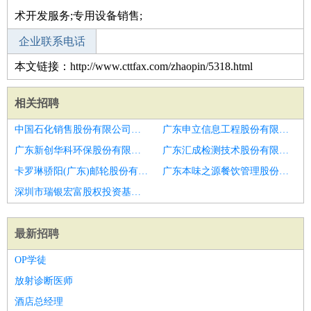
术开发服务;专用设备销售;
企业联系电话
本文链接：http://www.cttfax.com/zhaopin/5318.html
相关招聘
中国石化销售股份有限公司广东潮州黄金塘加油站招聘压制工
广东申立信息工程股份有限公司网安技服分公司招聘木工
广东新创华科环保股份有限公司广州分公司招聘舾装木工
广东汇成检测技术股份有限公司招聘木工
卡罗琳骄阳(广东)邮轮股份有限公司招聘泰安市招聘木工3
广东本味之源餐饮管理股份有限公司第三分店招聘枣庄市招聘油漆
深圳市瑞银宏富股权投资基金合伙企业(有限合伙)招聘木工辅助工
最新招聘
OP学徒
放射诊断医师
酒店总经理