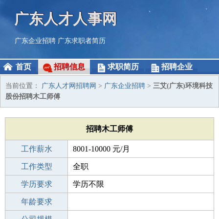
广东人才人事网
广东企业招聘
广东求职者简历
首页
招聘信息
求职简历
招聘企业
当前位置：
广东人才网招聘网
>
广东企业招聘
>
三艾(广东)环境科技
股份招聘木工师傅
招聘木工师傅
工作薪水
8001-10000 元/月
招聘人数
工作类型
5人
全职
性别要求
学历要求
-
学历不限
工作经验
年龄要求
不限