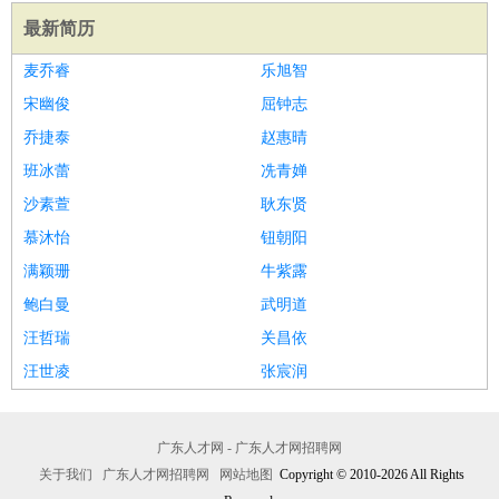
最新简历
麦乔睿
乐旭智
宋幽俊
屈钟志
乔捷泰
赵惠晴
班冰蕾
冼青婵
沙素萱
耿东贤
慕沐怡
钮朝阳
满颖珊
牛紫露
鲍白曼
武明道
汪哲瑞
关昌依
汪世凌
张宸润
广东人才网 - 广东人才网招聘网
关于我们
广东人才网招聘网
网站地图
Copyright © 2010-2026 All Rights