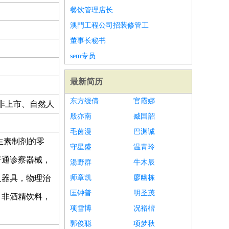
餐饮管理店长
澳門工程公司招装修管工
董事长秘书
sem专员
最新简历
东方缦倩
官霞娜
非上市、自然人
殷亦南
臧国韶
毛茵漫
巴渊诚
生素制剂的零
守星盛
温青玲
普通诊察器械，
湯野群
牛木辰
及器具，物理治
师章凯
廖幽栋
匡钟普
明圣茂
，非酒精饮料，
项雪博
况裕楷
郭俊聪
项梦秋