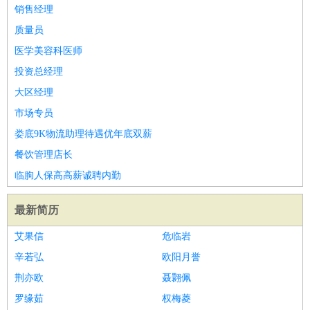
销售经理
质量员
医学美容科医师
投资总经理
大区经理
市场专员
娄底9K物流助理待遇优年底双薪
餐饮管理店长
临朐人保高高薪诚聘内勤
最新简历
艾果信
危临岩
辛若弘
欧阳月誉
荆亦欧
聂翾佩
罗缘茹
权梅菱