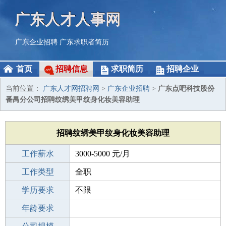
广东人才人事网
广东企业招聘
广东求职者简历
首页
招聘信息
求职简历
招聘企业
当前位置：
广东人才网招聘网
>
广东企业招聘
>
广东点吧科技股份
番禺分公司招聘纹绣美甲纹身化妆美容助理
招聘纹绣美甲纹身化妆美容助理
工作薪水
3000-5000 元/月
招聘人数
工作类型
2人
全职
性别要求
学历要求
-
不限
工作经验
年龄要求
不限