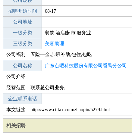
工作地点
公司规模
招聘开始时间
公司电话
08-17
招聘结束时间
公司地址
2021-09-16
一级分类
餐饮|酒店|超市|服务业
二级分类
三级分类
美容/美发
美容助理
公司福利：五险一金,加班补助,包住,包吃
其他行业
培训机构
公司名称
广东点吧科技股份有限公司番禺分公司
公司介绍：
公司类型
股份有限公司分公司(非上市、自然人投
资或控股)
经营范围：联系总公司业务;
企业联系电话
本文链接：http://www.cttfax.com/zhaopin/5279.html
相关招聘