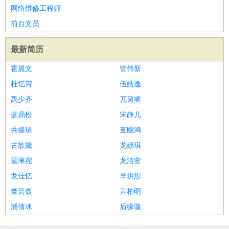
网络维修工程师
前台文员
最新简历
霍晨文
管伟新
杜忆霄
伍皓逸
禹少齐
兀茵睿
蓝鼎松
宋静儿
共蝶珺
董幽鸿
古歆黛
龙娜琪
寇琳宛
龙洁萱
龙佳忆
羊玥彤
董芸傲
言柏明
浦倩冰
后缘璇