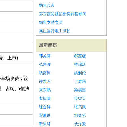
销售代表
郑东德祐诚招新房销售顾问
销售支持专员
高压运行电工班长
最新简历
韩柔霄
郗茜虞
资、上市)
弘果弥
桂瑞延
耿薇翔
姚润伦
停车场收费；设
许晋善
于展翰
、咨询。(依法
来东鹏
梁棋嘉
裴捷啸
裘智天
练金锋
张筠佩
安夏影
郜钦光
靳果轩
伏泽景