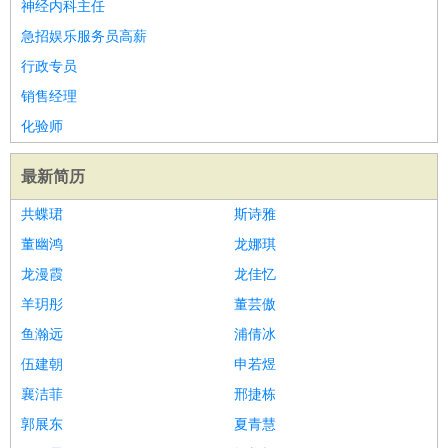
神经内科主任
急招娱乐服务员高薪
行政专员
销售经理
化验师
最新简历
共蝶珺
斯诗雅
董幽鸿
龙娜琪
龙漫霞
龙佳忆
羊玥彤
董芸傲
鱼瀚远
浦倩冰
伍建朝
申若煜
襄洁菲
邢捷栋
郭展东
夏青慧