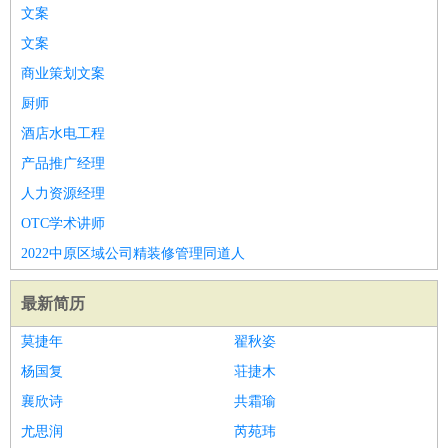
文案
文案
商业策划文案
厨师
酒店水电工程
产品推广经理
人力资源经理
OTC学术讲师
2022中原区域公司精装修管理同道人
最新简历
莫捷年
翟秋姿
杨国复
荘捷木
襄欣诗
共霜瑜
尤思润
芮苑玮