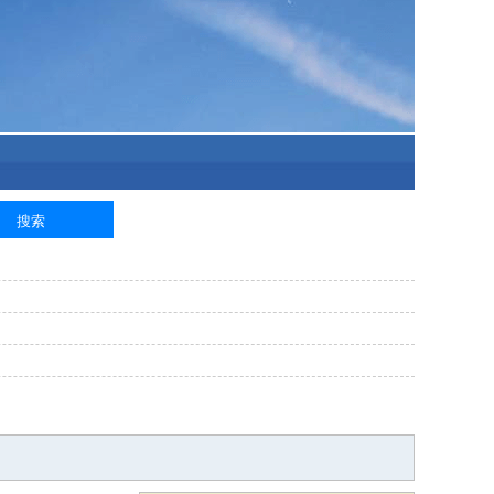
泥工
钢筋工
纺织工
管道工
样衣工
装卸工