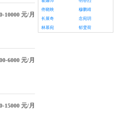
翟娜沛
明谷烈
佟晓映
穆鹏靖
0-10000 元/月
长展奇
念宛玥
林慕宛
郁雯荷
00-6000 元/月
0-15000 元/月