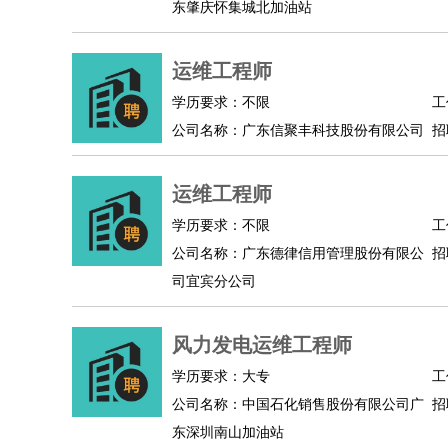
东肇庆怀集城北加油站
物业管理
：
物业维修
物业管理
物业招商
物业经理
淘宝/网店
：
淘宝客服
淘宝美工
淘宝店长
淘宝推广
淘宝装
运维工程师
财务/会计
：
会计
财务
出纳
审计
税务
财务分析
成本管理
教育/培训
：
教师
家教
幼教
教学管理
学术研究
培训策划
学历要求：不限
工
银行/证券
：
理财顾问
证券分析
银行柜员
拍卖师
操盘手
银
公司名称：广东信聚丰科技股份有限公司
招
律师/法务
：
律师
律师助理
法务专员
专利顾问
合同管理
广告/咨询
：
文案
广告制作
咨询顾问
创意总监
广告策划
会
运维工程师
美术/设计
：
服装设计
平面设计
美编
家具设计
美术老师
室
学历要求：不限
工
编辑/出版
：
编辑
记者
出版
发行
专栏作家
排版设计
公司名称：广东德律信用管理股份有限公
招
翻译/语言
：
英语翻译
日语翻译
俄语翻译
韩语翻译
法语翻
司宜宾分公司
医疗/药剂
：
医生
护士
药剂师
理疗师
导医
营养师
心理医
运动/健身
：
健身教练
瑜伽教练
舞蹈老师
游泳教练
台球教
风力发电运维工程师
环境保护
：
污水处理
环保检测
环境管理
环境绿化
水质检
学历要求：大专
工
政府公务
：
公司名称：中国石化销售股份有限公司广
招
房地产
：
房产销售
置业顾问
房产客服
房产策划
房产店
东深圳南山加油站
建筑/装修
：
土木工程
工程监理
造价师
安全专员
项目管理