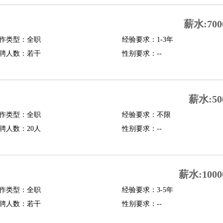
行政主管
招聘专员
招聘经理
猎头顾问
培训专员
薪水:700
O
CFO
CPO
作类型：全职
经验要求：1-3年
聘人数：若干
性别要求：--
师
酒店试睡员
狗粮试吃员
手模
陪跑族
网购砍价师
色彩搭配师
品酒师
薪水:50
作类型：全职
经验要求：不限
聘人数：20人
性别要求：--
薪水:1000
作类型：全职
经验要求：3-5年
聘人数：若干
性别要求：--