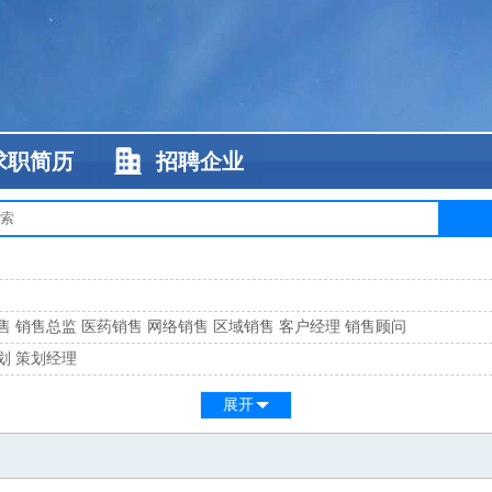
求职简历
招聘企业
售
销售总监
医药销售
网络销售
区域销售
客户经理
销售顾问
划
策划经理
系
客服总监
展开
工
缝纫工
维修工
水暖工
车工
叉车工
手机维修
电梯工
操作工
包装工
水
监
高级工程师