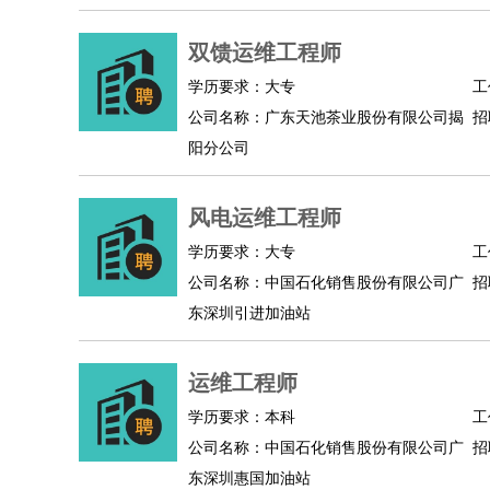
人事/行政
：
文员
前台
秘书
人事专员
人事经理
行政助理
双馈运维工程师
高级管理
：
总监
总裁助理
副总裁
总经理
合伙人
CEO
CT
学历要求：大专
工
农林牧渔
：
养殖人员
饲养业务
农艺师
畜牧师
饲料研发
公司名称：广东天池茶业股份有限公司揭
招
好玩职业
：
酒店试睡员
美食品尝师
旅游体验师
职业拥抱
阳分公司
风电运维工程师
学历要求：大专
工
公司名称：中国石化销售股份有限公司广
招
东深圳引进加油站
运维工程师
学历要求：本科
工
公司名称：中国石化销售股份有限公司广
招
东深圳惠国加油站