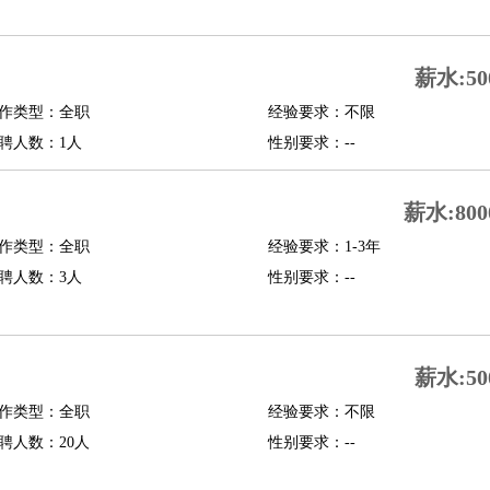
修
淘宝策划
淘宝模特
薪水:50
课程顾问
作类型：全职
经验要求：不限
行经理
信贷管理
聘人数：1人
性别要求：--
展策划
婚礼策划
媒介策划
咨询经理
客户主管
摄影师
薪水:800
内设计
包装设计
动画设计
珠宝设计
店面设计
UI设计
作类型：全职
经验要求：1-3年
聘人数：3人
性别要求：--
译
德语翻译
小语种
生
中医
练
高尔夫助理
体育解说员
体育记者
足球教练
薪水:50
测员
作类型：全职
经验要求：不限
聘人数：20人
性别要求：--
员
房产中介
房产内勤
房产评估师
园林设计
测绘员
建筑工
装修工