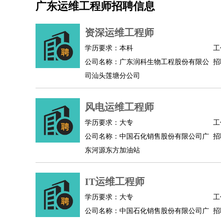
广东运维工程师招聘信息
机械/仪表
：
机械工程
仪器仪表
机电
版图设计
司机
：
商务司机
客车司机
货车司机
出租车司机
班车
资深运维工程师
物流/仓储
：
快递员
仓库管理
搬运工
物流专员
物流经理
调
学历要求：本科
工
贸易/采购
：
外贸专员
外贸经理
采购员
采购经理
商务专员
公司名称：广东润科生物工程股份有限公
招
保险/理赔
：
保险推销
保险顾问
核保理赔
保险经纪人
保险
司汕头莲塘分公司
餐饮类
：
厨师
服务员
传菜员
面点师
洗碗工
后厨
杂工
酒店/旅游
：
酒店前台
酒店服务员
行李员
大堂经理
酒店管
风电运维工程师
超市/销售
：
促销导购
营业员
收银员
理货员
食品加工
品类
学历要求：大专
工
美容/美发
：
发型师
美容师
化妆师
美甲师
美发助理
洗头工
公司名称：中国石化销售股份有限公司广
招
保健/按摩
：
按摩师
针灸推拿
足疗师
搓澡工
盲人按摩
东河源东方加油站
娱乐/影视
：
礼仪
调酒师
摄影师
主持人
配音员
后期制作
技术开发
：
程序员
网页设计
技术专员
软件工程师
测试工
IT运维工程师
产品管理
：
产品经理
产品运营
产品助理
项目经理
高级产
学历要求：大专
工
电子/电气
：
无线电
电路工程
自动化
电子维修
产品工艺
公司名称：中国石化销售股份有限公司广
招
家政/安保
：
保洁
保姆
保安
月嫂
钟点工
洗衣工
护工
育婴