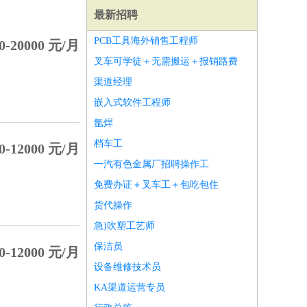
最新招聘
PCB工具海外销售工程师
0-20000 元/月
叉车可学徒＋无需搬运＋报销路费
渠道经理
嵌入式软件工程师
氩焊
档车工
0-12000 元/月
一汽有色金属厂招聘操作工
免费办证＋叉车工＋包吃包住
货代操作
急)吹塑工艺师
师
前端工程师
APP开发
算法工程师
保洁员
0-12000 元/月
设备维修技术员
KA渠道运营专员