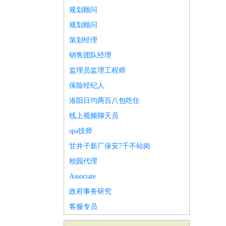
规划顾问
规划顾问
策划经理
销售团队经理
监理员监理工程师
保险经纪人
洛阳日均两百八包吃住
线上视频聊天员
spa技师
甘井子新厂保安7千不站岗
校园代理
Associate
政府事务研究
客服专员