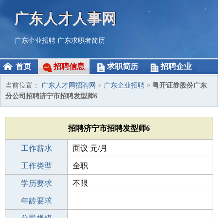
广东人才人事网
广东企业招聘
广东求职者简历
首页
招聘信息
求职简历
招聘企业
当前位置：
广东人才网招聘网
>
广东企业招聘
>
粤开证券股份广东
分公司招聘济宁市招聘发型师6
招聘济宁市招聘发型师6
工作薪水
面议 元/月
招聘人数
工作类型
10人
全职
性别要求
学历要求
-
不限
工作经验
年龄要求
不限