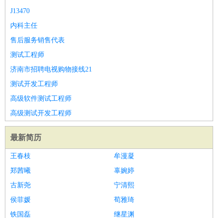
J13470
内科主任
售后服务销售代表
测试工程师
济南市招聘电视购物接线21
测试开发工程师
高级软件测试工程师
高级测试开发工程师
最新简历
王春枝
牟漫凝
郑茜曦
辜婉婷
古新尧
宁清熙
侯菲媛
荀雅琦
铁国磊
继星渊