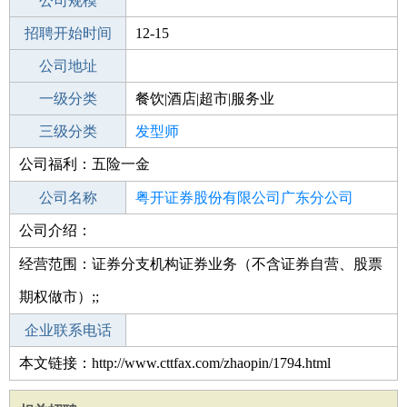
工作地点
公司规模
招聘开始时间
公司电话
12-15
招聘结束时间
公司地址
2022-06-15
一级分类
餐饮|酒店|超市|服务业
二级分类
三级分类
美容/美发
发型师
公司福利：五险一金
其他行业
不限
公司名称
粤开证券股份有限公司广东分公司
公司介绍：
公司类型
其他股份有限公司分公司(非上市)
经营范围：证券分支机构证券业务（不含证券自营、股票
期权做市）;;
企业联系电话
本文链接：http://www.cttfax.com/zhaopin/1794.html