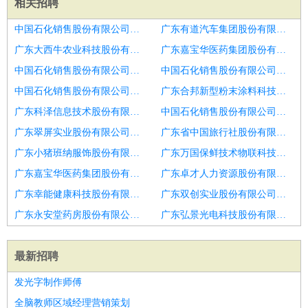
相关招聘
中国石化销售股份有限公司广东深圳东方加油站招聘发型师
广东有道汽车集团股份有限公司湛江分公司招聘发型师
广东大西牛农业科技股份有限公司招聘发型师
广东嘉宝华医药集团股份有限公司侨岭分店招聘发型师
中国石化销售股份有限公司广东汕头澄海南砂加油站招聘高级发型师
中国石化销售股份有限公司广东云浮罗定平南加油站招聘发型师
中国石化销售股份有限公司广东河源龙川涧洞加油站招聘发型师
广东合邦新型粉末涂料科技股份有限公司招聘发型师
广东科泽信息技术股份有限公司招聘发型师
中国石化销售股份有限公司广东江门新会白庙加油站招聘发型师
广东翠屏实业股份有限公司帽子峰林场招聘发型师
广东省中国旅行社股份有限公司沿江中路门市部招聘发型师
广东小猪班纳服饰股份有限公司光明分公司招聘发型师
广东万国保鲜技术物联科技股份有限公司招聘发型师
广东嘉宝华医药集团股份有限公司海湾花园分店招聘淄博市招聘发型师6
广东卓才人力资源股份有限公司韶关分公司招聘发型师
广东幸能健康科技股份有限公司招聘发型师
广东双创实业股份有限公司招聘发型师
广东永安堂药房股份有限公司华强801分店招聘发型师
广东弘景光电科技股份有限公司深圳分公司招聘发型师
最新招聘
发光字制作师傅
全脑教师区域经理营销策划