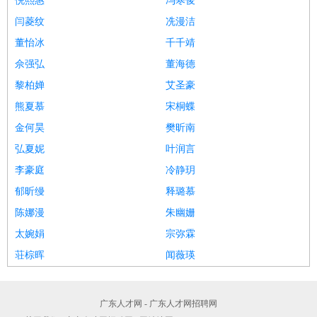
倪熙惠
冯寒俊
闫菱纹
冼漫洁
董怡冰
千千靖
佘强弘
董海德
黎柏婵
艾圣豪
熊夏慕
宋桐蝶
金何昊
樊昕南
弘夏妮
叶润言
李豪庭
冷静玥
郁昕缦
释璐慕
陈娜漫
朱幽姗
太婉娟
宗弥霖
荘棕晖
闻薇瑛
广东人才网 - 广东人才网招聘网