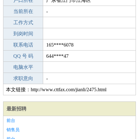
毕业学校
户口所在
东莞东安中学
广东省江门市江海区
所学专业
当前所在
-
-
工作经验
工作方式
12
驾 照
到岗时间
未知
期望月薪
联系电话
165****6078
手机号码
QQ 号 码
165****6078
644****47
微信号码
电脑水平
165****6078
外语水平
求职意向
-
本文链接：http://www.cttfax.com/jianli/2475.html
最新招聘
前台
销售员