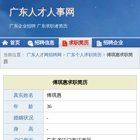
广东人才人事网
广东企业招聘
广东求职者简历
首页
招聘信息
求职简历
招聘企业
当前位置：
广东人才网招聘网
>
广东个人求职简历
>
傅琪惠求职简
历
傅琪惠求职简历
真实姓名
傅琪惠
性 别
年 龄
女
36
出生年月
婚姻状况
1990-02-21
-
学 历
身 高
高中
-