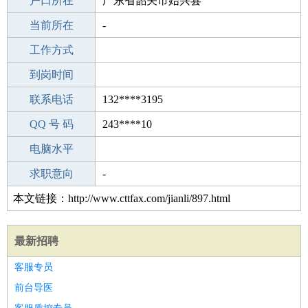
毕业学校
户口所在
高中
广东省韶关市始兴县
所学专业
当前所在
-
-
工作经验
工作方式
18
驾 照
到岗时间
B照
期望月薪
联系电话
132****3195
手机号码
QQ 号 码
132****3195
243****10
微信号码
电脑水平
132****3195
外语水平
求职意向
-
本文链接：http://www.cttfax.com/jianli/897.html
最新招聘
客服专员
前台导医