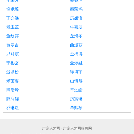
华采芳
晏睿泽
饶娥璐
秦荣鸿
丁亦远
厉媛语
老玉芷
牛嘉朋
鱼纹露
丘海冬
贾寒吉
曲漫蓉
尹卿宸
仝楠博
宁彬玄
全炫融
迟鼎松
谭博宇
米茵睿
山镜旭
熊浩峰
幸远皓
陕润锦
厉宸琳
乔琳煜
单熙硕
广东人才网 - 广东人才网招聘网