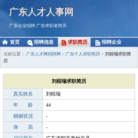
广东人才人事网
广东企业招聘
广东求职者简历
首页
招聘信息
求职简历
招聘企业
当前位置：
广东人才网招聘网
>
广东个人求职简历
>
刘棕瑞求职简
历
刘棕瑞求职简历
真实姓名
刘棕瑞
性 别
年 龄
男
44
出生年月
婚姻状况
1982-04-15
-
学 历
身 高
高中
-