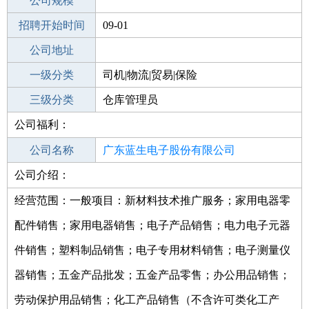
工作地点
公司规模
招聘开始时间
公司电话
09-01
招聘结束时间
公司地址
2021-09-09
一级分类
司机|物流|贸易|保险
二级分类
三级分类
物流/仓储
仓库管理员
公司福利：
其他行业
仪器仪表
公司名称
广东蓝生电子股份有限公司
公司介绍：
公司类型
股份有限公司(非上市、自然人投资或控
股)
经营范围：一般项目：新材料技术推广服务；家用电器零
配件销售；家用电器销售；电子产品销售；电力电子元器
件销售；塑料制品销售；电子专用材料销售；电子测量仪
器销售；五金产品批发；五金产品零售；办公用品销售；
劳动保护用品销售；化工产品销售（不含许可类化工产