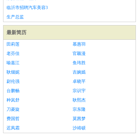
临沂市招聘汽车美容3
生产总监
最新简历
田莉莲
慕惠羽
老芬佳
官颖漫
喻嘉江
鱼玮胜
耿烟妮
吉婉嫣
尉伦强
卓晓芊
台鹏畅
宗识宇
种岚舒
耿熙杰
刀菱旋
宗东隆
费国哲
莫茜梦
迟凤霜
沙靖硕