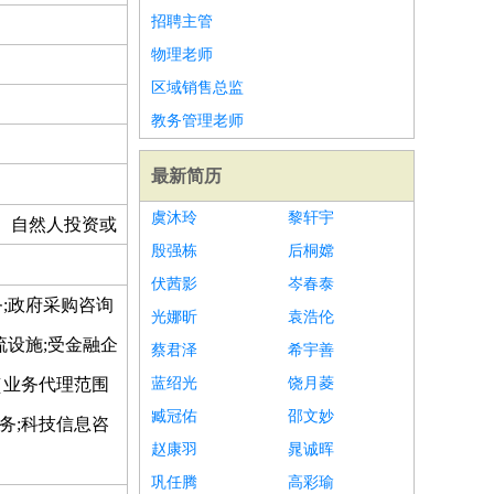
招聘主管
物理老师
区域销售总监
教务管理老师
最新简历
虞沐玲
黎轩宇
、自然人投资或
殷强栋
后桐嫦
伏茜影
岑春泰
;政府采购咨询
光娜昕
袁浩伦
流设施;受金融企
蔡君泽
希宇善
（业务代理范围
蓝绍光
饶月菱
臧冠佑
邵文妙
务;科技信息咨
赵康羽
晁诚晖
巩任腾
高彩瑜