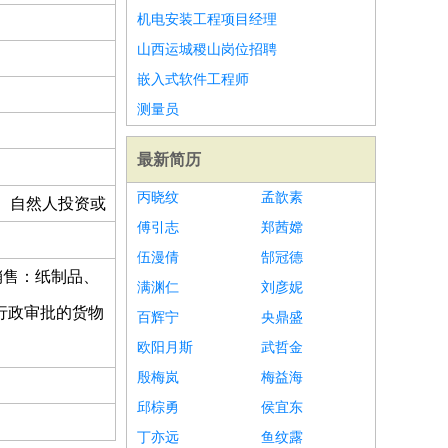
机电安装工程项目经理
山西运城稷山岗位招聘
嵌入式软件工程师
测量员
最新简历
丙晓纹
孟歆素
、自然人投资或
傅引志
郑茜嫦
伍漫倩
郜冠德
销售：纸制品、
满渊仁
刘彦妮
行政审批的货物
百辉宁
央鼎盛
欧阳月斯
武哲金
殷梅岚
梅益海
邱棕勇
侯宜东
丁亦远
鱼纹露