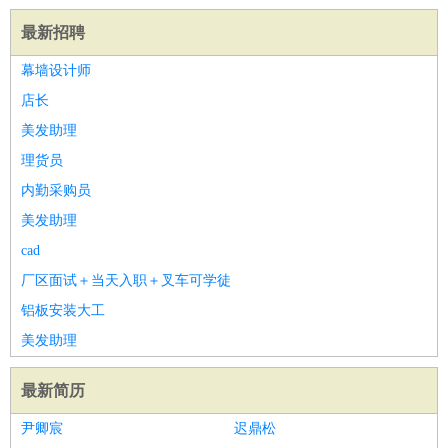
最新招聘
幕墙设计师
店长
美发助理
理货员
内勤采购员
美发助理
cad
厂区面试＋当天入职＋叉车可学徒
铝板安装大工
美发助理
最新简历
尹卿宸
迟鼎松