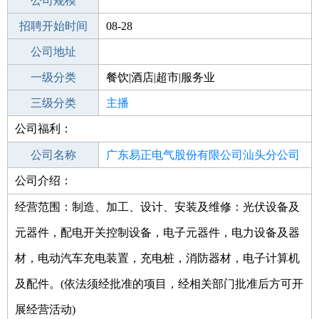
工作地点
公司规模
招聘开始时间
公司电话
08-28
招聘结束时间
公司地址
2021-10-12
一级分类
餐饮|酒店|超市|服务业
二级分类
三级分类
娱乐/影视
主播
公司福利：
其他行业
公司名称
广东易正电气股份有限公司汕头分公司
公司介绍：
公司类型
股份有限公司分公司(非上市、自然人投
资或控股)
经营范围：制造、加工、设计、安装及维修：光伏设备及
元器件，配电开关控制设备，电子元器件，电力设备及器
材，电动汽车充电装置，充电桩，消防器材，电子计算机
及配件。(依法须经批准的项目，经相关部门批准后方可开
展经营活动)