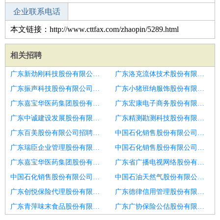
企业联系电话
本文链接：http://www.cttfax.com/zhaopin/5289.html
相关招聘
广东新劲刚科技股份有限公司招聘抖音快手主播
广东洛克流体技术股份有限公司招聘前十公会海选新人主播
广东振声科技股份有限公司招聘主播
广东小猪班纳服饰股份有限公司长春分公司招聘10000
广东嘉宝华医药集团股份有限公司华业香庄分店招聘网络主播
广东宏康电子商务股份有限公司招聘抖音直播主播
广东中诚建设发展股份有限公司招聘主播
广东精测勘测科技股份有限公司济南分公司招聘带货主播
广东百美股份有限公司招聘服装主播
中国石化销售股份有限公司广东佛山高明潭边加油站招聘网络主播
广东瑞臣企业管理股份有限公司招聘主播
中国石化销售股份有限公司广东佛山顺德马岗加油站招聘主播
广东嘉宝华医药集团股份有限公司南屏分店招聘高薪诚聘优质才艺主播保底5
广东省广播电视网络股份有限公司揭阳揭东分公司招聘全网通缉吃鸡主播
中国石化销售股份有限公司广东江门开平马冈商店招聘娱乐主播
中国石油天然气股份有限公司广东广州花都前进加油站招聘娱乐主播
广东创悦保险代理股份有限公司东莞厚街营业部招聘抖音带货主播
广东德律信用管理股份有限公司上海分公司招聘直播带货主播
广东青萍味末食品股份有限公司招聘抖音主播
广东广协保险公估股份有限公司湖南分公司招聘家纺带货主播