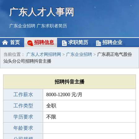
广东人才人事网
广东企业招聘
广东求职者简历
首页
招聘信息
求职简历
招聘企业
当前位置：
广东人才网招聘网
>
广东企业招聘
>
广东易正电气股份
汕头分公司招聘抖音主播
招聘抖音主播
工作薪水
8000-12000 元/月
招聘人数
工作类型
1人
全职
性别要求
学历要求
-
不限
工作经验
年龄要求
不限