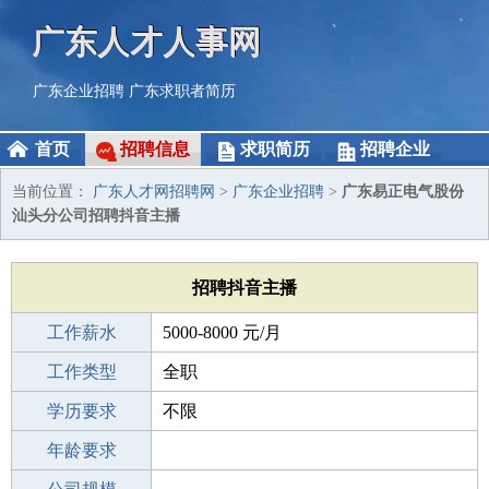
广东人才人事网
广东企业招聘
广东求职者简历
首页
招聘信息
求职简历
招聘企业
当前位置：
广东人才网招聘网
>
广东企业招聘
>
广东易正电气股份
汕头分公司招聘抖音主播
招聘抖音主播
工作薪水
5000-8000 元/月
招聘人数
工作类型
1人
全职
性别要求
学历要求
-
不限
工作经验
年龄要求
不限