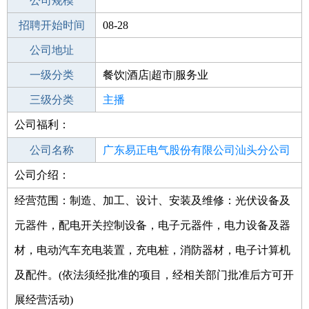
工作地点
公司规模
招聘开始时间
公司电话
08-28
招聘结束时间
公司地址
2021-10-18
一级分类
餐饮|酒店|超市|服务业
二级分类
三级分类
娱乐/影视
主播
公司福利：
其他行业
公司名称
广东易正电气股份有限公司汕头分公司
公司介绍：
公司类型
股份有限公司分公司(非上市、自然人投
资或控股)
经营范围：制造、加工、设计、安装及维修：光伏设备及
元器件，配电开关控制设备，电子元器件，电力设备及器
材，电动汽车充电装置，充电桩，消防器材，电子计算机
及配件。(依法须经批准的项目，经相关部门批准后方可开
展经营活动)