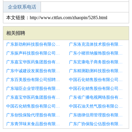
企业联系电话
本文链接：http://www.cttfax.com/zhaopin/5285.html
相关招聘
广东新劲刚科技股份有限公司招聘抖音快手主播
广东洛克流体技术股份有限公司招聘前十公会海选新人主播
广东振声科技股份有限公司招聘主播
广东小猪班纳服饰股份有限公司长春分公司招聘10000
广东嘉宝华医药集团股份有限公司华业香庄分店招聘网络主播
广东宏康电子商务股份有限公司招聘抖音直播主播
广东中诚建设发展股份有限公司招聘主播
广东精测勘测科技股份有限公司济南分公司招聘带货主播
广东百美股份有限公司招聘服装主播
中国石化销售股份有限公司广东佛山高明潭边加油站招聘网络主播
广东瑞臣企业管理股份有限公司招聘主播
中国石化销售股份有限公司广东佛山顺德马岗加油站招聘主播
广东嘉宝华医药集团股份有限公司南屏分店招聘高薪诚聘优质才艺主播保底5
广东省广播电视网络股份有限公司揭阳揭东分公司招聘全网通缉吃鸡主播
中国石化销售股份有限公司广东江门开平马冈商店招聘娱乐主播
中国石油天然气股份有限公司广东广州花都前进加油站招聘娱乐主播
广东创悦保险代理股份有限公司东莞厚街营业部招聘抖音带货主播
广东德律信用管理股份有限公司上海分公司招聘直播带货主播
广东青萍味末食品股份有限公司招聘抖音主播
广东广协保险公估股份有限公司湖南分公司招聘家纺带货主播