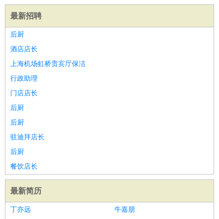
最新招聘
后厨
酒店店长
上海机场虹桥贵宾厅保洁
行政助理
门店店长
后厨
后厨
驻迪拜店长
后厨
餐饮店长
最新简历
丁亦远
牛嘉朋