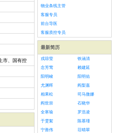
物业条线主管
客服专员
前台导医
客服质控专员
最新简历
戎琼莹
铁涵清
上市、国有控
念芳莺
赖建延
阳明峻
阳明佑
尤渊晖
阎梨嘉
相果松
司马微娜
阎世崇
石晓华
全寒瑜
罗浩凌
于雯絮
陈慕瑾
宁善伟
荘晴翠