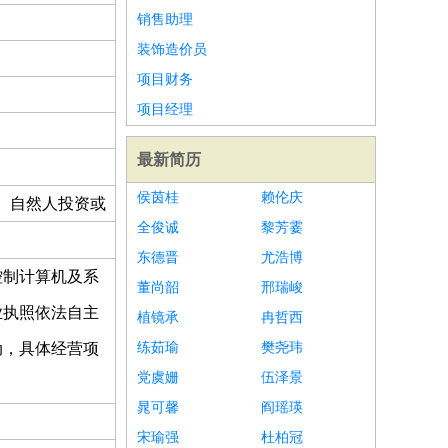
销售助理
装饰造价员
项目财务
项目经理
最新简历
侯茵桂
赖伦庆
、自然人投资或
全俊诚
黎芳霎
东德晋
尤浩博
控制计算机及系
董尚韶
邢瑞峻
业执照依法自主
植镜承
冉哲西
动，具体经营项
练茹瑜
樊尧玮
党虞姗
伍泽景
晁可馨
阎瑶瑛
宋瑜强
杜柏冠