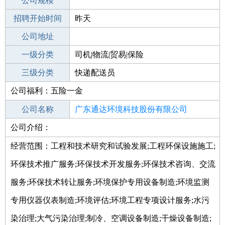
工作地点
公司规模
招聘开始时间
公司电话
昨天
招聘结束时间
公司地址
2022-02-19
一级分类
司机|物流|贸易|保险
二级分类
三级分类
物流/仓储
快递配送员
公司福利：五险一金
其他行业
不限
公司名称
广东通达环境科技股份有限公司
公司介绍：
公司类型
股份有限公司(非上市、自然人投资或控
股)
经营范围：工程和技术研究和试验发展;工程环保设施施工;
环保技术推广服务;环保技术开发服务;环保技术咨询、交流
服务;环保技术转让服务;环境保护专用设备制造;环境监测
专用仪器仪表制造;环境评估;环境工程专项设计服务;水污
染治理;大气污染治理;制冷、空调设备制造;干燥设备制造;