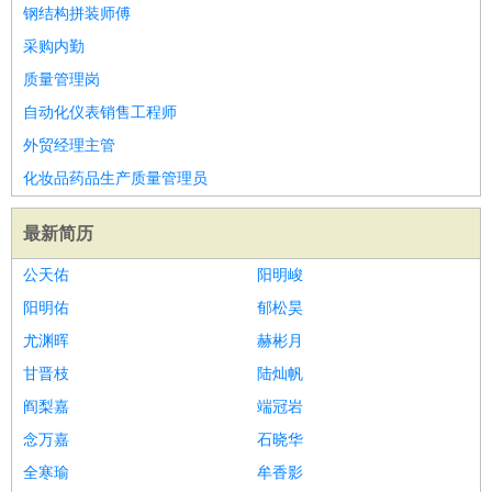
钢结构拼装师傅
采购内勤
质量管理岗
自动化仪表销售工程师
外贸经理主管
化妆品药品生产质量管理员
最新简历
公天佑
阳明峻
阳明佑
郁松昊
尤渊晖
赫彬月
甘晋枝
陆灿帆
阎梨嘉
端冠岩
念万嘉
石晓华
全寒瑜
牟香影