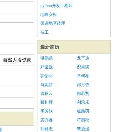
python开发工程师
地铁安检
渠道地区经理
技工
最新简历
湛鹏鼎
龙平达
、自然人投资或
郑世强
倪果满
郭怡羽
幸何柏
肖妮芸
邵月杏
管秋云
郭若贤
慕川辉
利承乐
明芳歆
狐茜羽
麦乔睿
符惠秋
屈钟志
靳旋漫
理