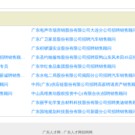
广东电声市场营销股份有限公司大连分公司招聘销售顾
广东广卫家居股份有限公司招聘汽车销售顾问
广东积锣灏实业股份有限公司招聘销售顾问
广东美亚旅游科技集团股份有限公司北京分公司招聘淄博市招聘销售顾问6
广东圣约翰服饰股份有限公司招聘双鸭山东风本田4S店
专员
广东华红食品集团股份有限公司招聘销售顾问
中国石化销售股份有限公司广东清远英德青塘加油站招聘高薪诚聘销售顾问
广东水电二局股份有限公司揭阳分公司招聘汽车销售顾
顾问
中邦(广东)供应链股份有限公司招聘高薪聘请房产销售顾
售顾问
中山高维奥珀股权投资中心(有限合伙)招聘销售顾问
广东丽亨化学复合材料科技股份有限公司招聘奥迪销售
广东国地规划科技股份有限公司新疆分公司招聘销售顾
广东人才网 - 广东人才网招聘网