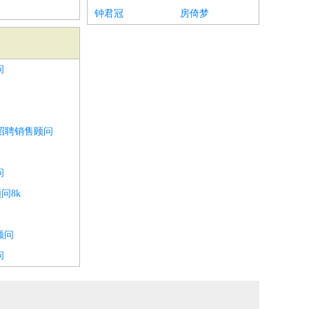
钟君冠
房倚梦
问
招聘销售顾问
问
问8k
顾问
问