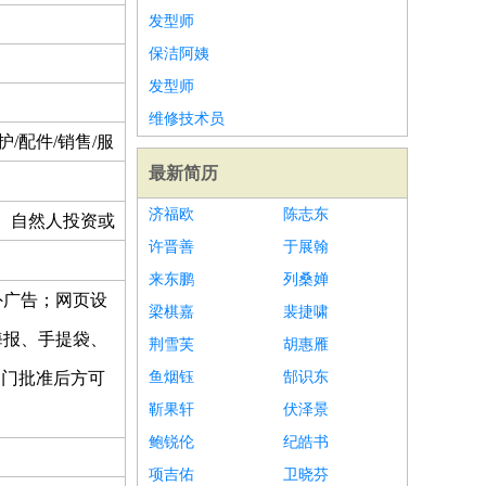
发型师
保洁阿姨
发型师
维修技术员
护/配件/销售/服
最新简历
济福欧
陈志东
、自然人投资或
许晋善
于展翰
来东鹏
列桑婵
外广告；网页设
梁棋嘉
裴捷啸
海报、手提袋、
荆雪芙
胡惠雁
部门批准后方可
鱼烟钰
郜识东
靳果轩
伏泽景
鲍锐伦
纪皓书
项吉佑
卫晓芬