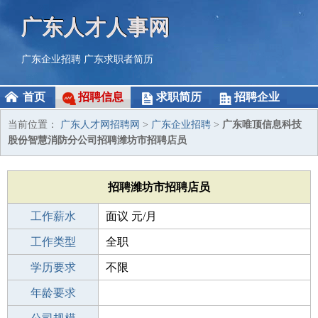
广东人才人事网
广东企业招聘
广东求职者简历
首页
招聘信息
求职简历
招聘企业
当前位置：
广东人才网招聘网
>
广东企业招聘
>
广东唯顶信息科技
股份智慧消防分公司招聘潍坊市招聘店员
招聘潍坊市招聘店员
工作薪水
面议 元/月
招聘人数
工作类型
1人
全职
性别要求
学历要求
-
不限
工作经验
年龄要求
不限