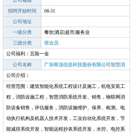
工作地点
公司规模
招聘开始时间
公司电话
08-31
招聘结束时间
公司地址
2022-02-28
一级分类
餐饮|酒店|超市|服务业
二级分类
三级分类
超市/销售
营业员
公司福利：五险一金
其他行业
不限
公司名称
广东唯顶信息科技股份有限公司智慧消
公司介绍：
公司类型
防分公司
股份有限公司分公司(非上市、自然人投
资或控股)
经营范围：建筑智能化系统工程设计及施工，机电安装工
程，消防设施工程，智慧消防系统开发、销售，物联网消
防设备销售，评估服务，消防设施维护、保养、检测。电
动执行机构及机器人技术开发，工业自动化系统开发，节
能减排系统开发，智能远程抄表系统开发，水控、电控系