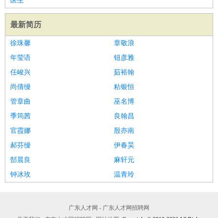
医生
最新简历
徐珠馨
章敬浪
年莹语
钮彦雅
任峻兴
茹裕翰
尚倩缦
粘银恒
管章曲
巫名博
季筠茜
良翰昌
官霞娜
殷亦南
郝芬缦
伊春昊
郜晨良
麻轩元
钟冰玫
温青玲
广东人才网 - 广东人才网招聘网