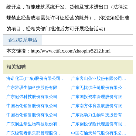
统开发，智能建筑系统开发。货物及技术进出口（法律法
规禁止经营或者需凭许可证经营的除外）。(依法须经批准
的项目，经相关部门批准后方可开展经营活动)
企业联系电话
本文链接：http://www.cttfax.com/zhaopin/5212.html
相关招聘
海诺化工(广东)股份有限公司招聘营业员
广东客山茶业股份有限公司招聘店员
广东雅琪生物科技股份有限公司招聘店员
广东无忧供应链股份有限公司招聘东营市招聘招聘理货店员4名6
广东冠强科技股份有限公司招聘营业员
广东国投资本管理股份有限公司招聘店员
中国石化销售股份有限公司广东深圳梅龙加油站招聘潍坊市招聘店员
广东南方体育发展股份有限公司招聘招聘药店营业员
中国石化销售股份有限公司广东广州粤海加油站招聘营业员
广东驱动力生物科技股份有限公司招聘店员
广东润生堂生物科技股份有限公司招聘店员
广东创悦保险代理股份有限公司惠阳营业部招聘营业员
广东经营者俱乐部管理股份有限公司招聘店员
中国石油天然气股份有限公司广东肇庆德庆德新南加油站招聘上地附近便利店营业员