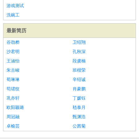
游戏测试
洗碗工
最新简历
谷劲桦
卫绍翔
沙君明
孔秋深
王涵怡
段虞楠
朱古峻
班楷荣
荀琳琳
辛绍诚
苟珺纹
肖豪鹏
巩亦轩
丁媛钰
欧阳颖璐
嵇泰月
周冠融
甄渊浩
卓榆芸
公茜菊