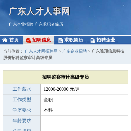
广东人才人事网
广东企业招聘
广东求职者简历
首页
招聘信息
求职简历
招聘企业
当前位置：
广东人才网招聘网
>
广东企业招聘
>
广东唯顶信息科技
股份招聘监察审计高级专员
招聘监察审计高级专员
工作薪水
12000-20000 元/月
招聘人数
工作类型
1人
全职
性别要求
学历要求
-
本科
工作经验
年龄要求
5-10年