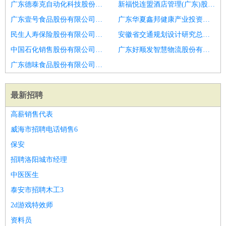
广东德泰克自动化科技股份有限公司招聘审计监察专员
新福悦连盟酒店管理(广东)股份有限公司招聘审计经理
广东壹号食品股份有限公司遂溪分公司招聘审计
广东华夏鑫邦健康产业投资股份有限公司招聘高级审计经理
民生人寿保险股份有限公司广东分公司招聘审计专业高级经理
安徽省交通规划设计研究总院股份有限公司广东分公司招聘审计项目负责人
中国石化销售股份有限公司广东河源龙川紫市加油站招聘网络安全系统分析员
广东好顺发智慧物流股份有限公司招聘潍坊市招聘审计男1人
广东德味食品股份有限公司土特产分店招聘市政工程
最新招聘
高薪销售代表
威海市招聘电话销售6
保安
招聘洛阳城市经理
中医医生
泰安市招聘木工3
2d游戏特效师
资料员