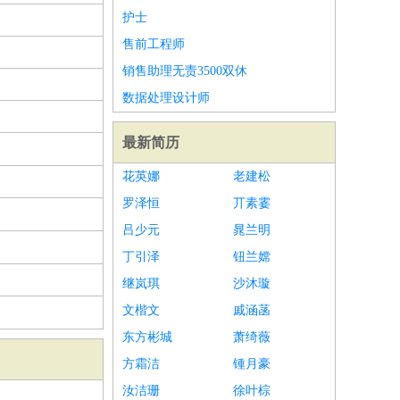
护士
售前工程师
销售助理无责3500双休
数据处理设计师
最新简历
花英娜
老建松
罗泽恒
丌素霎
吕少元
晁兰明
丁引泽
钮兰嫦
继岚琪
沙沐璇
文楷文
戚涵菡
东方彬城
萧绮薇
方霜洁
锺月豪
汝洁珊
徐叶棕