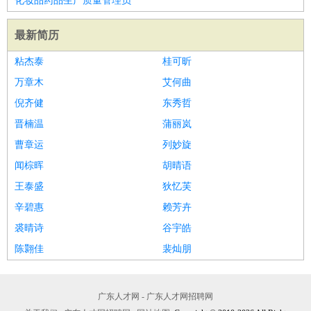
化妆品药品生产质量管理员
最新简历
粘杰泰
桂可昕
万章木
艾何曲
倪齐健
东秀哲
晋楠温
蒲丽岚
曹章运
列妙旋
闻棕晖
胡晴语
王泰盛
狄忆芙
辛碧惠
赖芳卉
裘晴诗
谷宇皓
陈翾佳
裴灿朋
广东人才网 - 广东人才网招聘网