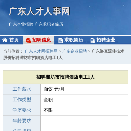
广东人才人事网
广东企业招聘
广东求职者简历
首页
招聘信息
求职简历
招聘企业
当前位置：
广东人才网招聘网
>
广东企业招聘
>
广东洛克流体技术
股份招聘潍坊市招聘酒店电工1人
招聘潍坊市招聘酒店电工1人
工作薪水
面议 元/月
招聘人数
工作类型
1人
全职
性别要求
学历要求
-
不限
工作经验
年龄要求
3-5年