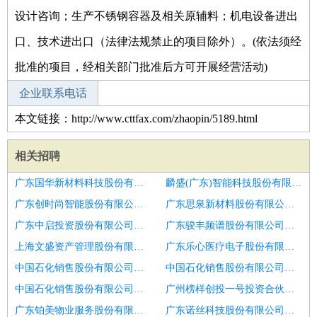
设计咨询；生产不锈钢容器及相关原辅料；机电设备进出
口、技术进出口（法律法规禁止的项目除外）。(依法须经
批准的项目，经相关部门批准后方可开展经营活动)
企业联系电话
本文链接：http://www.cttfax.com/zhaopin/5189.html
相关招聘
广东国华新材料科技股份有限公司招聘电工
麟盛(广东)智能科技股份有限公司招聘电工
广东创时尚智能股份有限公司招聘电工兼机修
广东思泉新材料股份有限公司深圳分公司招聘诚招电工待遇好
广东中启投资股份有限公司招聘潍坊市招聘酒店电工1人
广东骏丰频谱股份有限公司水电经营部招聘盐城型集团二级机电多本
上海文盛资产管理股份有限公司广东分公司招聘泰安市招聘电工6
广东乐心医疗电子股份有限公司东利分公司招聘户用光伏开发经理
中国石化销售股份有限公司广东东莞谢岗物资供销加油站招聘电工
中国石化销售股份有限公司广东湛江大埠加油站招聘菏泽市招聘电工
中国石化销售股份有限公司广东汕尾海丰东升加油站招聘运行电工
广州榜样创投一号投资合伙企业(有限合伙)招聘急招电工包食宿
广东铂美物业服务股份有限公司眉山分公司招聘装配电工
广东诺丝科技股份有限公司招聘电工