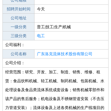
工作地点
公司规模
招聘开始时间
公司电话
今天
招聘结束时间
公司地址
2021-10-29
一级分类
普工|技工|生产|机械
二级分类
三级分类
普工/技工
电工
公司福利：
其他行业
不限
公司名称
广东洛克流体技术股份有限公司
公司介绍：
公司类型
股份有限公司(非上市、自然人投资或控
股)
经营范围：研究、开发、加工、制造、销售、维修、租
赁：食品饮料机械、轻工机械、制药机械、包装机械、水
处理设备及食品类流体系统成套设备；销售机械零部件和
该产品的售后服务；机电设备及不锈钢管道安装（不含压
力管道安装）；流体设备及上述各类机械的生产线项目的