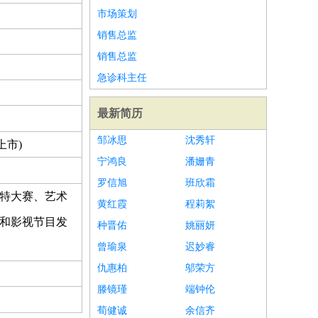
市场策划
销售总监
销售总监
急诊科主任
最新简历
邹冰思
沈秀轩
上市)
宁鸿良
潘姗青
罗信旭
班欣霜
模特大赛、艺术
黄红霞
程莉絮
影和影视节目发
种晋佑
姚丽妍
曾瑜泉
迟妙睿
仇惠柏
邬荣方
滕镜瑾
端钟伦
荀健诚
余信齐