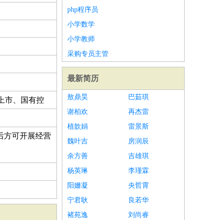
php程序员
小学数学
小学教师
采购专员主管
最新简历
敖鼎昊
巴茹琪
上市、国有控
谢柏欢
再杰雷
植歆娟
雷景斯
后方可开展经营
魏叶吉
房润辰
余方善
吉雄琪
杨英琳
李瑾霖
阳姗凝
央哲霄
宁君耿
良若华
褚苑逸
刘尚睿