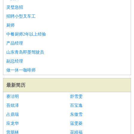
灵璧急招
招聘小型叉车工
厨师
中餐厨师2年以上经验
产品经理
山东青岛即墨驾驶员
副总经理
做一休一咖啡师
最新简历
赛洁明
舒雪雯
吾炫泽
百宝逸
占鼎瑞
东傲雪
应龙华
寇雯菱
营朋林
花靖福