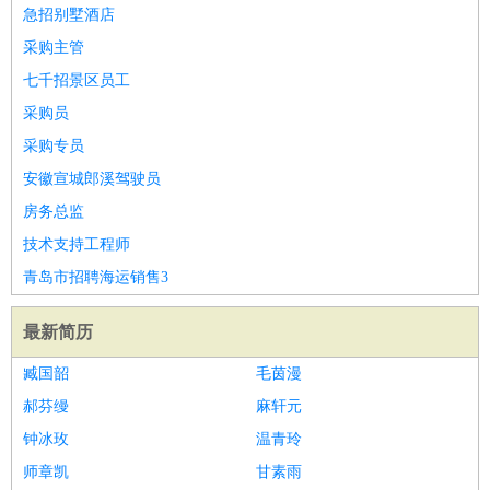
急招别墅酒店
采购主管
七千招景区员工
采购员
采购专员
安徽宣城郎溪驾驶员
房务总监
技术支持工程师
青岛市招聘海运销售3
最新简历
臧国韶
毛茵漫
郝芬缦
麻轩元
钟冰玫
温青玲
师章凯
甘素雨