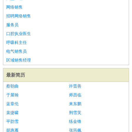
网络销售
招聘网络销售
服务员
口腔执业医生
呼吸科主任
电气销售员
区域销售经理
最新简历
蔡朝曲
许晋善
于展翰
师昌临
蓝章伦
来东鹏
裴捷啸
荆雪芙
平韵雪
练金锋
胡惠雁
张筠佩