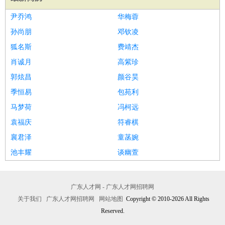
尹乔鸿
华梅蓉
孙尚朋
邓钦凌
狐名斯
费靖杰
肖诚月
高紫珍
郭炫昌
颜谷昊
季恒易
包苑利
马梦荷
冯柯远
袁福庆
符睿棋
襄君泽
童菡婉
池丰耀
谈幽萱
广东人才网 - 广东人才网招聘网
关于我们
广东人才网招聘网
网站地图
Copyright © 2010-2026 All Rights
Reserved.