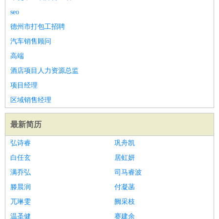
seo
德州市打包工招聘
汽车销售顾问
高端
酒店项目人力资源总监
项目经理
区域销售经理
最新简历
弘诗睿
巩舟凯
白任玄
居虹妍
满乔弘
司马睿波
滕晨润
付凝菡
兀琳雯
阙采枝
温圣健
赛建余