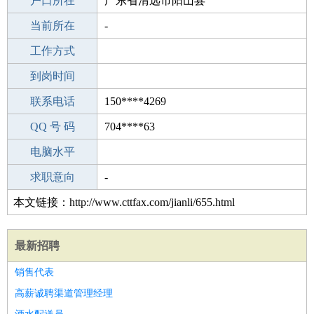
毕业学校
户口所在
宁德鹤峰中学
广东省清远市阳山县
所学专业
当前所在
-
-
工作经验
工作方式
6
驾 照
到岗时间
A照
期望月薪
联系电话
150****4269
手机号码
QQ 号 码
150****4269
704****63
微信号码
电脑水平
150****4269
外语水平
求职意向
-
本文链接：http://www.cttfax.com/jianli/655.html
最新招聘
销售代表
高薪诚聘渠道管理经理