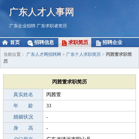
广东人才人事网
广东企业招聘
广东求职者简历
首页
招聘信息
求职简历
招聘企业
当前位置：
广东人才网招聘网
>
广东个人求职简历
>
丙茜萱求职简
历
丙茜萱求职简历
真实姓名
丙茜萱
性 别
年 龄
女
33
出生年月
婚姻状况
1993-07-05
-
学 历
身 高
高中
-