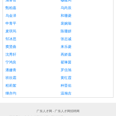
浦誓智
穆建闲
甄柏嘉
乌尚辰
乌金泽
和珊菱
申青平
裴婉瑜
麦琪筠
陈珊妍
邹冰思
张志诚
窦贤曲
来乐菱
沈秀轩
再娇嘉
宁鸿良
翟琳茵
潘姗青
罗信旭
班欣霜
黄红霞
程莉絮
种晋佑
继亦均
温瀚吉
广东人才网 - 广东人才网招聘网