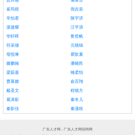
迟卉惠
储誓言
崔筠煜
尧吉辰
辛怡君
陕宇济
湛捷耀
汪平浪
华轩晖
鲁哲帆
符采缦
元镜锦
母悦琳
瞿歆素
滕鹏翰
潘晓邑
梁茹嘉
锺柔怡
曹慕嫦
俞百翔
戴圣文
程镜方
葛涛影
秦冬儿
秦影佳
秦漫枝
广东人才网 - 广东人才网招聘网