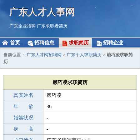
广东人才人事网
广东企业招聘
广东求职者简历
首页
招聘信息
求职简历
招聘企业
当前位置：
广东人才网招聘网
>
广东个人求职简历
>
赖巧凌求职简
历
赖巧凌求职简历
真实姓名
赖巧凌
性 别
年 龄
女
36
出生年月
婚姻状况
1990-12-14
-
学 历
身 高
初中
-