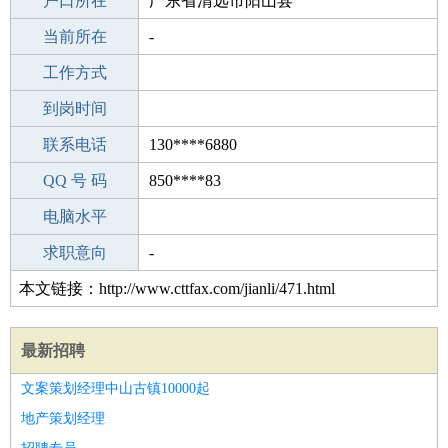
毕业学校
户口所在
兴仁初级中学
广东省清远市阳山县
所学专业
当前所在
-
-
工作经验
工作方式
10
驾 照
到岗时间
B照
期望月薪
联系电话
130****6880
手机号码
QQ 号 码
130****6880
850****83
微信号码
电脑水平
130****6880
外语水平
求职意向
-
本文链接：http://www.cttfax.com/jianli/471.html
最新招聘
文案策划经理中山古镇10000起
地产策划经理