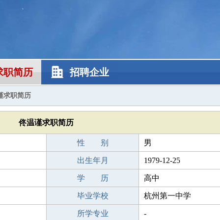
求职简历
招聘企业
谨求职简历
佟温谨求职简历
性 别
男
出生年月
1979-12-25
学 历
高中
毕业学校
杭州第一中学
所学专业
-