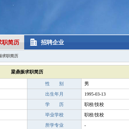
求职简历
招聘企业
振求职简历
梁鼎振求职简历
性 别
男
出生年月
1995-03-13
学 历
职校/技校
毕业学校
职校/技校
所学专业
-