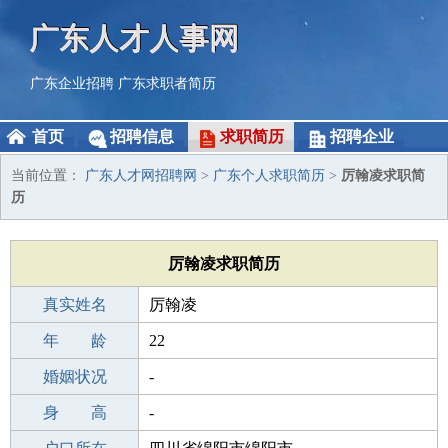
广东人才人事网
广东企业招聘
广东求职者简历
首页
招聘信息
求职简历
招聘企业
当前位置：
广东人才网招聘网
>
广东个人求职简历
>
厉翰凌求职简
历
厉翰凌求职简历
真实姓名
厉翰凌
性 别
年 龄
男
22
出生年月
婚姻状况
2004-09-27
-
学 历
身 高
中学
-