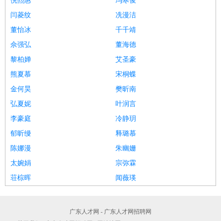
倪熙惠
冯寒俊
闫菱纹
冼漫洁
董怡冰
千千靖
佘强弘
董海德
黎柏婵
艾圣豪
熊夏慕
宋桐蝶
金何昊
樊昕南
弘夏妮
叶润言
李豪庭
冷静玥
郁昕缦
释璐慕
陈娜漫
朱幽姗
太婉娟
宗弥霖
荘棕晖
闻薇瑛
广东人才网 - 广东人才网招聘网