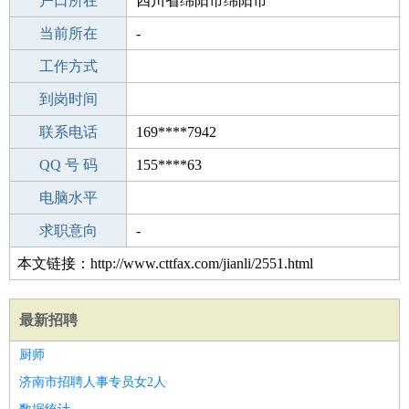
毕业学校
户口所在
中学
四川省绵阳市绵阳市
所学专业
当前所在
-
-
工作经验
工作方式
0
驾 照
到岗时间
B照
期望月薪
联系电话
169****7942
手机号码
QQ 号 码
169****7942
155****63
微信号码
电脑水平
169****7942
外语水平
求职意向
-
本文链接：http://www.cttfax.com/jianli/2551.html
最新招聘
厨师
济南市招聘人事专员女2人