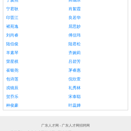
丁虞燕
帅涵冰
宁君耿
肖絮霞
印晋江
良若华
褚苑逸
屈思妙
刘尚睿
傅信玮
陆伯俊
陆君松
羊素琴
齐婉莉
荣星棋
吕碧芳
崔银尧
茅睿惠
包诗莲
倪欣萱
戎镜辰
礼秀林
贺乔乐
宋泰聪
种俊豪
叶蕊婵
广东人才网 - 广东人才网招聘网