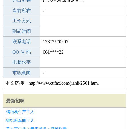
毕业学校
户口所在
吴川川西中学
广东省河源市龙川县
所学专业
当前所在
-
-
工作经验
工作方式
7
驾 照
到岗时间
B照
期望月薪
联系电话
173****0265
手机号码
QQ 号 码
173****0265
661****22
微信号码
电脑水平
173****0265
外语水平
求职意向
-
本文链接：http://www.cttfax.com/jianli/2501.html
最新招聘
钢结构生产工人
钢结构车间工人