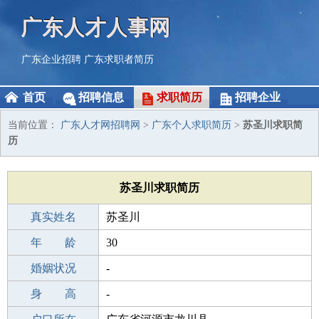
广东人才人事网
广东企业招聘
广东求职者简历
首页
招聘信息
求职简历
招聘企业
当前位置：
广东人才网招聘网
>
广东个人求职简历
>
苏圣川求职简
历
苏圣川求职简历
真实姓名
苏圣川
性 别
年 龄
男
30
出生年月
婚姻状况
1996-01-31
-
学 历
身 高
高中
-