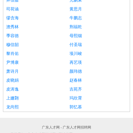
井信嘉
光鹏秉
司荷涵
黄思月
缪含海
牛鹏志
澹秀林
荆福乾
季容德
母熙烟
穆信韶
付圣瑞
黎肖佑
项川峻
尹博康
再艺瑛
萧诗月
颜玮德
皮晓娟
赵春林
皮涛逸
吉苑齐
上姗翾
玛欣霄
龙尚熙
郭忆慕
广东人才网 - 广东人才网招聘网