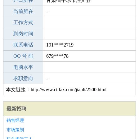
毕业学校
户口所在
太原第十二中学(府西街校区)
甘肃省平凉市泾川县
所学专业
当前所在
-
-
工作经验
工作方式
18
驾 照
到岗时间
无
期望月薪
联系电话
191****2719
手机号码
QQ 号 码
191****2719
679****78
微信号码
电脑水平
191****2719
外语水平
求职意向
-
本文链接：http://www.cttfax.com/jianli/2500.html
最新招聘
销售经理
市场策划