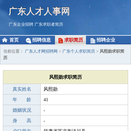
广东人才人事网
广东企业招聘
广东求职者简历
首页
招聘信息
求职简历
招聘企业
当前位置：
广东人才网招聘网
>
广东个人求职简历
>
风熙勋求职简
历
风熙勋求职简历
真实姓名
风熙勋
性 别
年 龄
男
41
出生年月
婚姻状况
1985-05-28
-
学 历
身 高
初中
-