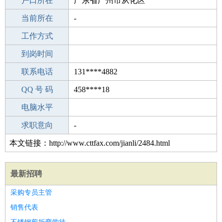
毕业学校
户口所在
中专
广东省广州市从化区
所学专业
当前所在
-
-
工作经验
工作方式
16
驾 照
到岗时间
无
期望月薪
联系电话
131****4882
手机号码
QQ 号 码
131****4882
458****18
微信号码
电脑水平
131****4882
外语水平
求职意向
-
本文链接：http://www.cttfax.com/jianli/2484.html
最新招聘
采购专员主管
销售代表