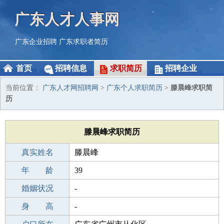
广东人才人事网
广东企业招聘
广东求职者简历
首页
招聘信息
求职简历
招聘企业
当前位置：
广东人才网招聘网
>
广东个人求职简历
>
滕晨峰求职简
历
滕晨峰求职简历
真实姓名
滕晨峰
性 别
年 龄
男
39
出生年月
婚姻状况
1987-01-08
-
学 历
身 高
中专
-