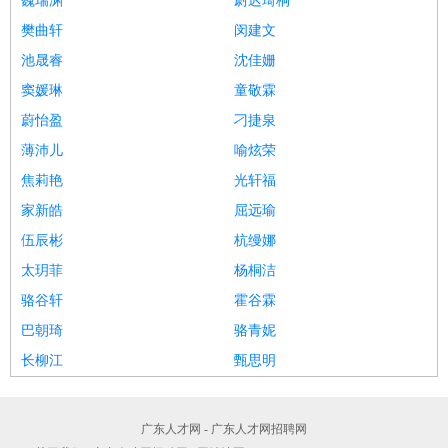
巍瑞渊
尉迟琦桐
樊曲轩
闵建文
池晟睿
沈佳姗
窦媛琳
童敬霖
蔚怡盈
刁捷泉
薄沛儿
喻炫荣
焦莉艳
光轩福
家新皓
屈远瑜
伍辰彬
杭缦娜
太玥菲
杨桐洁
骆谷轩
霍谷霖
巴朝琦
骆青妮
长柳江
甄思明
广东人才网 - 广东人才网招聘网