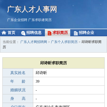
广东人才人事网
广东企业招聘
广东求职者简历
首页
招聘信息
求职简历
招聘企业
当前位置：
广东人才网招聘网
>
广东个人求职简历
>
邱诗昕求职简
历
邱诗昕求职简历
真实姓名
邱诗昕
性 别
年 龄
女
39
出生年月
婚姻状况
1987-07-13
-
学 历
身 高
中专
-