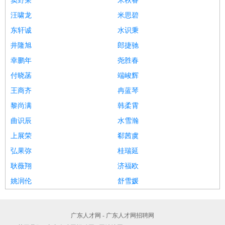
窦野荣
米秋睿
汪啸龙
米思碧
东轩诚
水识秉
井隆旭
郎捷驰
幸鹏年
尧胜春
付晓菡
端峻辉
王商齐
冉蓝琴
黎尚满
韩柔霄
曲识辰
水雪瀚
上展荣
郗茜虞
弘果弥
桂瑞延
耿薇翔
济福欧
姚润伦
舒雪媛
广东人才网 - 广东人才网招聘网