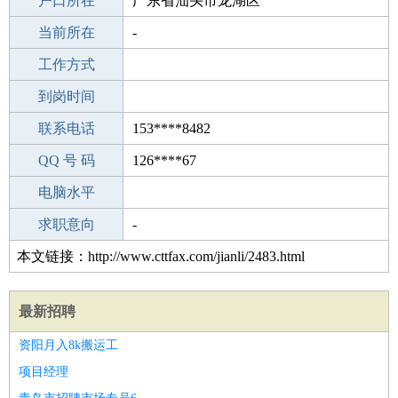
毕业学校
户口所在
京口区老年大学
广东省汕头市龙湖区
所学专业
当前所在
-
-
工作经验
工作方式
16
驾 照
到岗时间
无
期望月薪
联系电话
153****8482
手机号码
QQ 号 码
153****8482
126****67
微信号码
电脑水平
153****8482
外语水平
求职意向
-
本文链接：http://www.cttfax.com/jianli/2483.html
最新招聘
资阳月入8k搬运工
项目经理