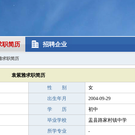
求职简历
招聘企业
雅求职简历
袁紫雅求职简历
性 别
女
出生年月
2004-09-29
学 历
初中
毕业学校
盂县路家村镇中学
所学专业
-