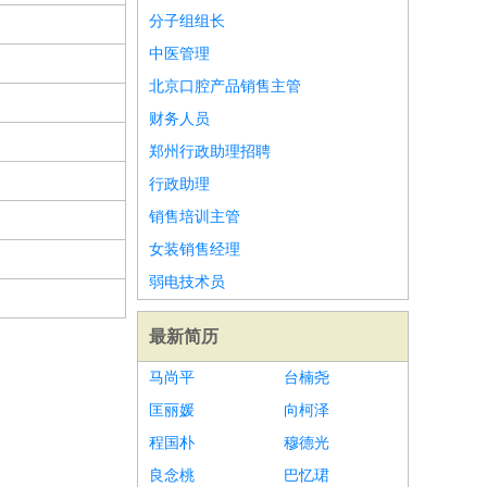
分子组组长
中医管理
北京口腔产品销售主管
财务人员
郑州行政助理招聘
行政助理
销售培训主管
女装销售经理
弱电技术员
最新简历
马尚平
台楠尧
匡丽媛
向柯泽
程国朴
穆德光
良念桃
巴忆珺