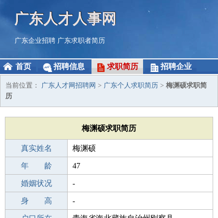
广东人才人事网
广东企业招聘
广东求职者简历
首页
招聘信息
求职简历
招聘企业
当前位置：
广东人才网招聘网
>
广东个人求职简历
>
梅渊硕求职简
历
梅渊硕求职简历
真实姓名
梅渊硕
性 别
年 龄
男
47
出生年月
婚姻状况
1979-11-12
-
学 历
身 高
高中
-