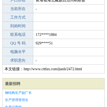
毕业学校
户口所在
福建省惠安高级中学
青海省海北藏族自治州刚察县
所学专业
当前所在
-
-
工作经验
工作方式
23
驾 照
到岗时间
无
期望月薪
联系电话
172****1884
手机号码
QQ 号 码
172****1884
929****51
微信号码
电脑水平
172****1884
外语水平
求职意向
-
本文链接：http://www.cttfax.com/jianli/2472.html
最新招聘
钢结构生产副厂长
生产管理管培生