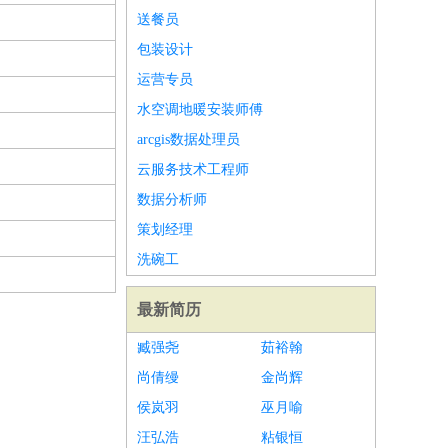
送餐员
包装设计
运营专员
水空调地暖安装师傅
arcgis数据处理员
云服务技术工程师
数据分析师
策划经理
洗碗工
最新简历
臧强尧
茹裕翰
尚倩缦
金尚辉
侯岚羽
巫月喻
汪弘浩
粘银恒