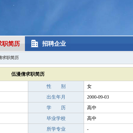
求职简历
招聘企业
倩求职简历
伍漫倩求职简历
性 别
女
出生年月
2000-09-03
学 历
高中
毕业学校
高中
所学专业
-